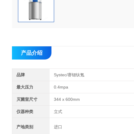
产品介绍
品牌
Systec/赛锶钛氪
最大压力
0.4mpa
灭菌室尺寸
344 x 600mm
仪器种类
立式
产地类别
进口