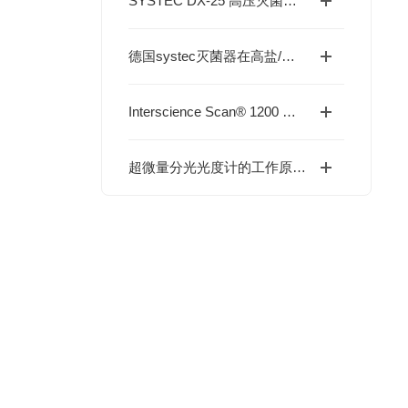
SYSTEC DX-25 高压灭菌器技术说明与实验室应用解析
德国systec灭菌器在高盐/酸性废液处理中的优势
Interscience Scan® 1200 自动菌落计数仪
超微量分光光度计的工作原理及应用