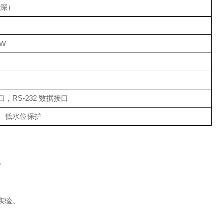
× 深）
kW
RS-232 数据接口
、低水位保护
。
实验。