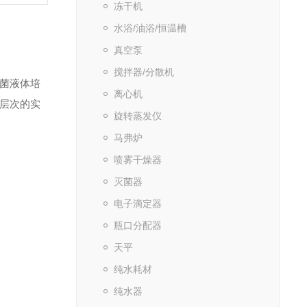
冻干机
水浴/油浴/恒温槽
真空泵
搅拌器/分散机
灭菌液体培
离心机
同层次的实
旋转蒸发仪
马弗炉
喷雾干燥器
灭菌器
电子滴定器
瓶口分配器
天平
纯水耗材
纯水器