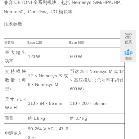
兼容 CETONI 全系列模块：包括 Nemesys S/M/HP/UHP、
Nemix 50、Contiflow、I/O 模块等。
技术参数
联系
参数项
Base 120
Base 600
最大输出
120 W
600 W
顶部
功率
支持模块
可达 25 × Nemesys M 或 12
12 × Nemesys S 或
数量（典
× 高压模块（总功率不超过
8 × Nemesys M
型）
600 W）
尺寸（L ×
310 × 94 × 56 mm
310 × 200 × 56 mm
W × H）
重量
约 1.8 kg
约 3.7 kg
90–264 V AC，47–6
电源输入
3 Hz