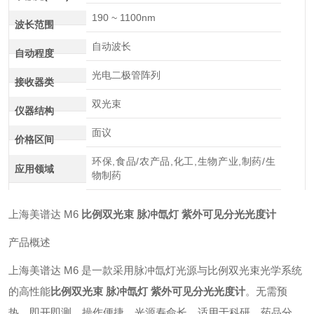
190 ~ 1100nm
波长范围
自动波长
自动程度
光电二极管阵列
接收器类
双光束
仪器结构
面议
价格区间
环保,食品/农产品,化工,生物产业,制药/生
应用领域
物制药
上海美谱达 M6
比例双光束 脉冲氙灯 紫外可见分光光度计
产品概述
上海美谱达 M6 是一款采用脉冲氙灯光源与比例双光束光学系统
的高性能
比例双光束 脉冲氙灯 紫外可见分光光度计
。无需预
热，即开即测，操作便捷，光源寿命长。适用于科研、药品分