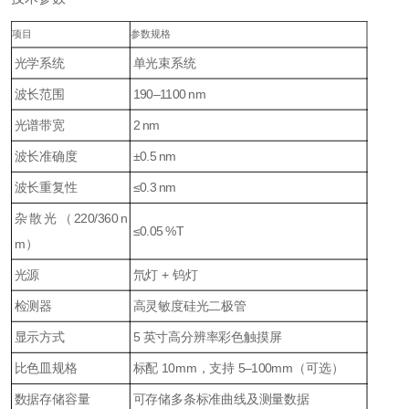
项目
参数规格
光学系统
单光束系统
波长范围
190–1100 nm
光谱带宽
2 nm
波长准确度
±0.5 nm
波长重复性
≤0.3 nm
杂散光（220/360 n
≤0.05 %T
m）
光源
氘灯 + 钨灯
检测器
高灵敏度硅光二极管
显示方式
5 英寸高分辨率彩色触摸屏
比色皿规格
标配 10mm，支持 5–100mm（可选）
数据存储容量
可存储多条标准曲线及测量数据