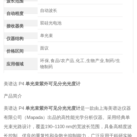
波长范围
自动波长
自动程度
双硅光电池
接收器类
单光束
仪器结构
面议
价格区间
环保,食品/农产品,化工,生物产业,制药/生
应用领域
物制药
美谱达 P4
单光束紫外可见分光光度计
产品简介
美谱达 P4
单光束紫外可见分光光度计
是一款由上海美谱达仪器
有限公司（Mapada）出品的高性能光学分析仪器。采用经典单
光束光路设计，覆盖190–1100 nm的宽波长范围，具备高精度波
长控制、优良的重复性和杂散光抑制能力，广泛应用于科研实验