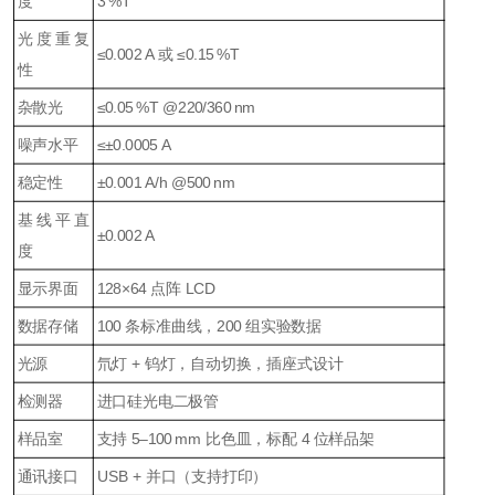
度
3 %T
光度重复
≤0.002 A 或 ≤0.15 %T
性
杂散光
≤0.05 %T @220/360 nm
噪声水平
≤±0.0005 A
稳定性
±0.001 A/h @500 nm
基线平直
±0.002 A
度
显示界面
128×64 点阵 LCD
数据存储
100 条标准曲线，200 组实验数据
光源
氘灯 + 钨灯，自动切换，插座式设计
检测器
进口硅光电二极管
样品室
支持 5–100 mm 比色皿，标配 4 位样品架
通讯接口
USB + 并口（支持打印）