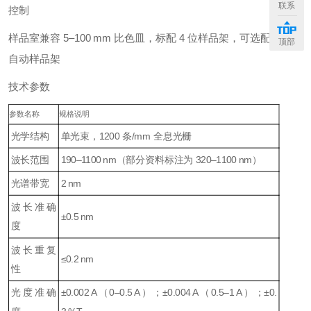
联系
控制
样品室兼容 5–100 mm 比色皿，标配 4 位样品架，可选配 8 位或
顶部
自动样品架
技术参数
参数名称
规格说明
光学结构
单光束，1200 条/mm 全息光栅
波长范围
190–1100 nm（部分资料标注为 320–1100 nm）
光谱带宽
2 nm
波长准确
±0.5 nm
度
波长重复
≤0.2 nm
性
光度准确
±0.002 A（0–0.5 A）；±0.004 A（0.5–1 A）；±0.