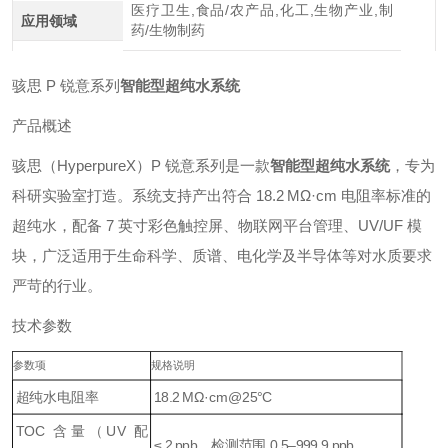
医疗卫生,食品/农产品,化工,生物产业,制
应用领域
药/生物制药
骇思 P 锐意系列
智能型超纯水系统
产品概述
骇思（HyperpureX）P 锐意系列是一款
智能型超纯水系统
，专为
科研实验室打造。系统支持产出符合 18.2 MΩ·cm 电阻率标准的
超纯水，配备 7 英寸彩色触控屏、物联网平台管理、UV/UF 模
块，广泛适用于生命科学、质谱、电化学及半导体等对水质要求
严苛的行业。
技术参数
参数项
规格说明
超纯水电阻率
18.2 MΩ·cm@25°C
TOC 含量（UV 配
≤ 2 ppb，检测范围 0.5–999.9 ppb