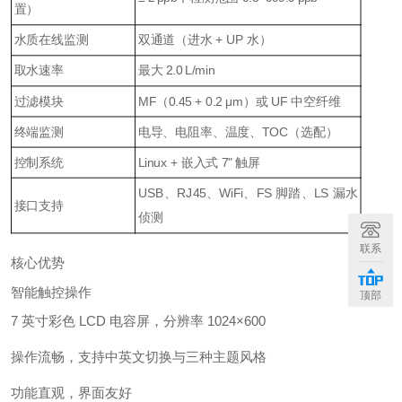
置）
水质在线监测
双通道（进水 + UP 水）
取水速率
最大 2.0 L/min
过滤模块
MF（0.45 + 0.2 μm）或 UF 中空纤维
终端监测
电导、电阻率、温度、TOC（选配）
控制系统
Linux + 嵌入式 7" 触屏
USB、RJ45、WiFi、FS 脚踏、LS 漏水
接口支持
侦测
联系
核心优势
智能触控操作
顶部
7 英寸彩色 LCD 电容屏，分辨率 1024×600
操作流畅，支持中英文切换与三种主题风格
功能直观，界面友好