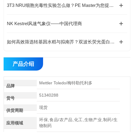
3T3 NRU细胞光毒性实验怎么做？PE Master为您提供合规替代方案
NK Kestrel风速气象仪——中国代理商
如何高效筛选转基因水稻与拟南芥？双波长荧光蛋白观测灯应用指南
产品介绍
Mettler Toledo/梅特勒托利多
品牌
51340288
货号
现货
供货周期
环保,食品/农产品,化工,生物产业,制药/生
应用领域
物制药