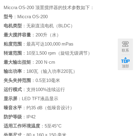
Miccra OS-200 顶置搅拌器的技术参数如下：
型号
：
Miccra OS-200
电机类型
：
无刷直流电机（BLDC）
最大搅拌容量
：
200升（水）
粘度范围
：
最高可达100,000 mPas
联系
转速范围
：
10至1,500 rpm（旋钮无级调节）
最大输出扭矩
：
200 N·cm
顶部
输出功率
：
180瓦（输入功率220瓦）
夹头夹持范围
：
0.5至10毫米
运行模式
：
支持100%连续运行
显示屏
：
LED TFT液晶显示
噪音水平
：
约35 dB（低噪音设计）
防护等级
：IP42
适用工作环境温度
：
5至45°C
外形尺寸
：
80 × 160 × 150 毫米