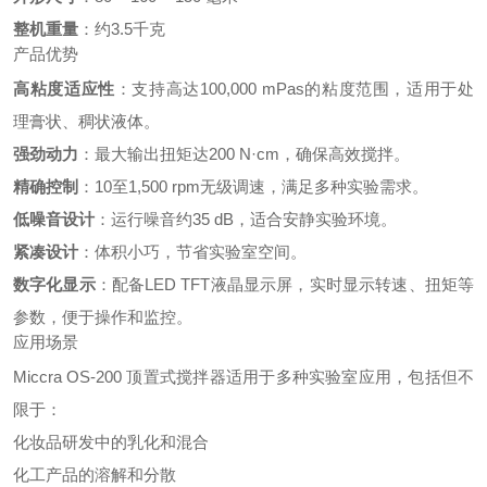
整机重量
：
约3.5千克
产品优势
高粘度适应性
：
支持高达100,000 mPas的粘度范围，适用于处
理膏状、稠状液体。
强劲动力
：
最大输出扭矩达200 N·cm，确保高效搅拌。
精确控制
：1
0至1,500 rpm无级调速，满足多种实验需求。
低噪音设计
：
运行噪音约35 dB，适合安静实验环境。
紧凑设计
：
体积小巧，节省实验室空间。
数字化显示
：
配备LED TFT液晶显示屏，实时显示转速、扭矩等
参数，便于操作和监控。
应用场景
Miccra OS-200 顶置式搅拌器适用于多种实验室应用，包括但不
限于：
化妆品研发中的乳化和混合
化工产品的溶解和分散