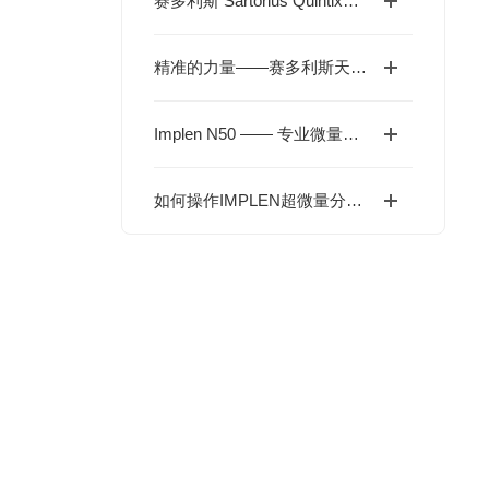
赛多利斯 Sartorius Quintix® Pro 系列分析天平的核心技术与应用特点
精准的力量——赛多利斯天平，定义实验室称量新标准
Implen N50 —— 专业微量核酸/蛋白定量仪（200–650 nm 全光谱）
如何操作IMPLEN超微量分光光度计进行实验？