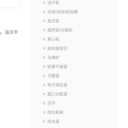
冻干机
水浴/油浴/恒温槽
真空泵
搅拌器/分散机
品。该天平
离心机
旋转蒸发仪
马弗炉
喷雾干燥器
灭菌器
电子滴定器
瓶口分配器
天平
纯水耗材
纯水器