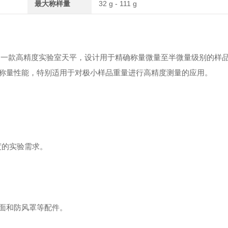
最大称样量
32 g - 111 g
s）公司推出的一款高精度实验室天平，设计用于精确称量微量至半微量级别的样
称量性能，特别适用于对极小样品重量进行高精度测量的应用。
度的实验需求。
面和防风罩等配件。