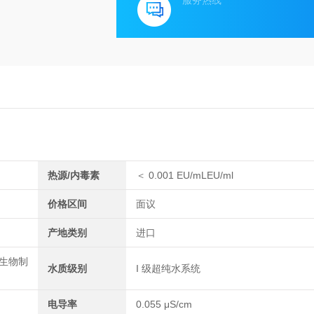
服务热线
热源/内毒素
＜ 0.001 EU/mLEU/ml
价格区间
面议
产地类别
进口
/生物制
水质级别
I 级超纯水系统
电导率
0.055 μS/cm