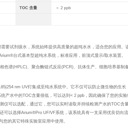
TOC 含量
＜ 2 ppb
都需要试剂级水，系统始终提供高质量的超纯水水，适合您的应用。
。 Arium®台式基本型超纯水系统，标准应用，前顶式显示/取水装置。
效液相色谱(HPLC)、聚合酶链式反应(PCR)、抗体生产、细胞培养基制
185|254 nm UV灯集成至纯水系统中。它不仅可以防止微生物的生
系统产水中的TOC含量很低，可以达到< 2 ppb，因此确保了您的实
测仪可以选配，通过它，您可以实时读取并持续检测产水的TOC含量
可以选择Arium®Pro UF/VF系统，该系统具有一支采用优良切向
胞培养与您的其它特殊实验室应用中使用。