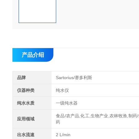
产品介绍
品牌
Sartorius/赛多利斯
仪器种类
纯水仪
纯水水质
一级纯水器
食品/农产品,化工,生物产业,农林牧渔,制药
应用领域
药
出水流速
2 L/min