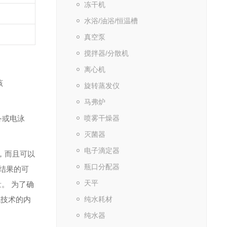
冻干机
水浴/油浴/恒温槽
真空泵
搅拌器/分散机
离心机
该
旋转蒸发仪
马弗炉
备或电泳
喷雾干燥器
灭菌器
电子滴定器
长，而且可以
瓶口分配器
验结果的可
天平
。 为了确
流技术的内
纯水耗材
纯水器