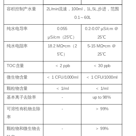
容积控制产水量
2L/min流速，100ml，1L,5L,步进，范围
0.1～60L
纯水电导率
0.055
0.2-0.07 µS/cm ＠
μS/cm（25℃）
25℃
纯水电阻率
18.2 MΩ•cm（2
5-15 MΩ•cm ＠
5℃）
25℃
TOC含量
＜ 2 ppb
＜ 30 ppb
微生物含量
＜
1 CFU/1000ml
＜ 1 CFU/1000ml
颗粒物含量
＜ 1/ml
＜ 1/ml
基本离子去除率
-
up to 98%
可溶性有机物去除
-
＞ 99%
率
颗粒物和微生物去
-
＞ 99%