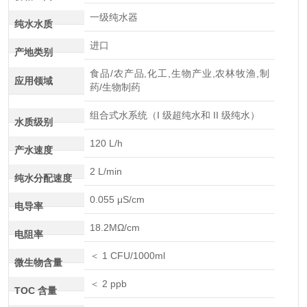
一级纯水器
纯水水质
进口
产地类别
食品/农产品,化工,生物产业,农林牧渔,制
应用领域
药/生物制药
组合式水系统（I 级超纯水和 II 级纯水）
水质级别
120 L/h
产水速度
2 L/min
纯水分配速度
0.055 μS/cm
电导率
18.2MΩ/cm
电阻率
＜ 1 CFU/1000ml
微生物含量
＜ 2 ppb
TOC 含量