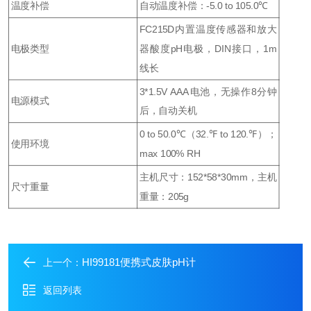
温度补偿
自动温度补偿：-5.0 to 105.0℃
FC215D内置温度传感器和放大
电极类型
器酸度pH电极，DIN接口，1m
线长
3*1.5V AAA电池，无操作8分钟
电源模式
后，自动关机
0 to 50.0℃（32.℉ to 120.℉）；
使用环境
max 100% RH
主机尺寸：152*58*30mm，主机
尺寸重量
重量：205g
HI99181便携式皮肤pH计
上一个：
返回列表