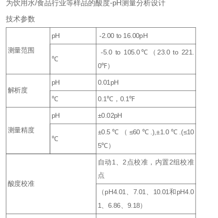
为饮用水/食品行业等样品的酸度-pH测量分析设计
技术参数
pH
-2.00 to 16.00pH
测量范围
-5.0 to 105.0℃（23.0 to 221.
℃
0℉）
pH
0.01pH
解析度
℃
0.1℃，0.1℉
pH
±0.02pH
测量精度
±0.5℃（≤60℃.),±1.0℃.(≤10
℃
5℃）
自动1、2点校准，内置2组校准
点
酸度校准
（pH4.01、7.01、10.01和pH4.0
1、6.86、9.18）