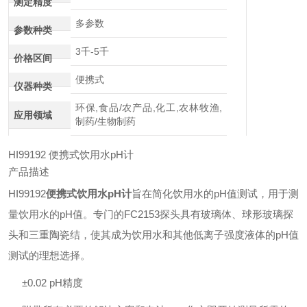
测定精度
多参数
参数种类
3千-5千
价格区间
便携式
仪器种类
环保,食品/农产品,化工,农林牧渔,
应用领域
制药/生物制药
HI99192 便携式饮用水pH计
产品描述
HI99192
便携式饮用水pH计
旨在简化饮用水的pH值测试，用于测
量饮用水的pH值。
专门的FC2153探头具有玻璃体、球形玻璃探
头和三重陶瓷结，使其成为饮用水和其他低离子强度液体的pH值
测试的理想选择。
±0.02 pH精度