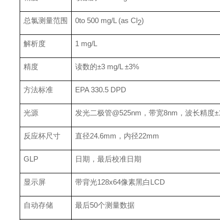
总氯测量范围
0to 500 mg/L (as Cl
)
2
解析度
1 mg/L
精度
读数的±3 mg/L ±3%
方法标准
EPA 330.5 DPD
光源
发光二极管@525nm，带宽8nm，波长精度±1
反应杯尺寸
直径24.6mm，内径22mm
GLP
日期，最后校准日期
显示屏
带背光128x64像素黑白LCD
自动存储
最后50个测量数据