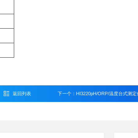
）
返回列表
下一个：
HI3220pH/ORP/温度台式测