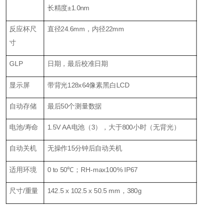
长精度±1.0nm
反应杯尺
直径24.6mm，内径22mm
寸
GLP
日期，最后校准日期
显示屏
带背光128x64像素黑白LCD
自动存储
最后50个测量数据
电池/寿命
1.5V AA电池（3），大于800小时（无背光）
自动关机
无操作15分钟后自动关机
适用环境
0 to 50℃；RH-max100% IP67
尺寸/重量
142.5 x 102.5 x 50.5 mm，380g