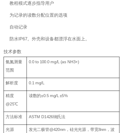
教程模式逐步指导用户
为记录的读数分配位置的选项
自动记录
防水IP67。外壳和设备都漂浮在水面上。
技术参数
氨氮测量
0.0 to 100.0 mg/L (as NH3+)
范围
解析度
0.1 mg/L
精度
读数的±0.5 mg/L ±5%
@25℃
方法标准
ASTM D1426纳氏法
光源
发光二极管@420nm，硅光光源，带宽8nm，波