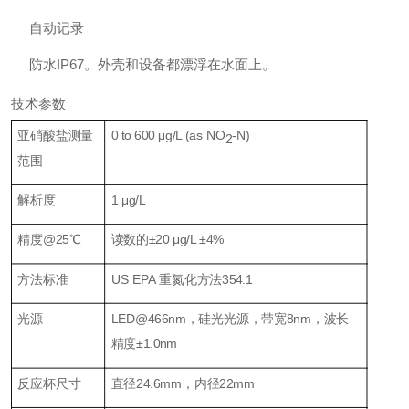
自动记录
防水IP67。外壳和设备都漂浮在水面上。
技术参数
亚硝酸盐测量
0 to 600 μg/L (as NO
-N)
2
范围
解析度
1 μg/L
精度@25℃
读数的±20 μg/L ±4%
方法标准
US EPA 重氮化方法354.1
光源
LED@466nm，硅光光源，带宽8nm，波长
精度±1.0nm
反应杯尺寸
直径24.6mm，内径22mm