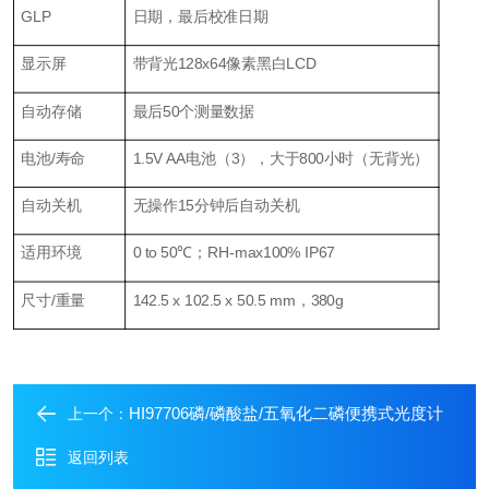
GLP
日期，最后校准日期
显示屏
带背光128x64像素黑白LCD
自动存储
最后50个测量数据
电池/寿命
1.5V AA电池（3），大于800小时（无背光）
自动关机
无操作15分钟后自动关机
适用环境
0 to 50℃；RH-max100% IP67
尺寸/重量
142.5 x 102.5 x 50.5 mm，380g
HI97706磷/磷酸盐/五氧化二磷便携式光度计
上一个：
返回列表