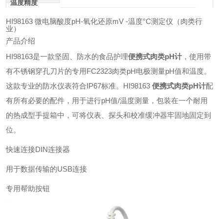
温度精度
HI98163 微电脑酸度pH-氧化还原mV -温度°C测定仪（肉类行
业）
产品介绍
HI98163是一款坚固、防水的食品护理
便携式肉类pH计
，使用带
有不锈钢穿孔刀片的专用FC2323肉类pH电极测量pH值和温度。
这款专业的防水仪表符合IP67标准。HI98163
便携式肉类pH计
配
有所有必要的配件，用于进行pH值/温度测量，包装在一个耐用
的热成型手提箱中，可将仪表、探头和校准缓冲器牢固地固定到
位。
快速连接DIN连接器
用于数据传输的USB连接
专用帮助按钮