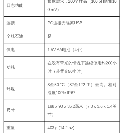
根据需求，200个样品（100 pH值和10
日志功能
0 mV）
连接
PC连接光隔离USB
全球石油
是
供电
1.5V AA电池（4个）
在没有背光的情况下连续使用约200小
功耗
时（带背光50小时）
3至50 °C（32至122 °F）最高。相对
环境
湿度100% IP67
188 x 93 x 35.2毫米（7.3 x 3.6 x 1.4英
尺寸
寸）
重量
403 g (14.2 oz)