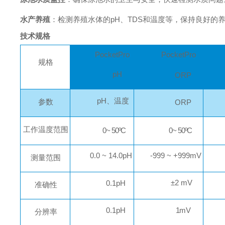
水产养殖
：检测养殖水体的pH、TDS和温度等，保持良好的
技术规格
P
ocketPro
P
ocketPro
规格
pH
ORP
pH
、
温度
参数
ORP
工作温度范围
0
~
50ºC
0
~
50ºC
0
.0
~
14.0pH
-999
~
+999m
V
测量
范围
±
2 mV
0.1
pH
准
确性
0.1
pH
1
mV
分辨
率