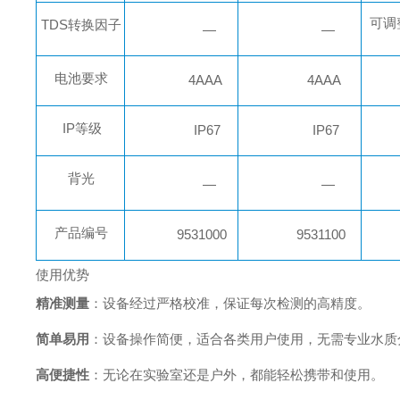
可调
T
DS
转换因子
—
—
电池要求
4AA
A
4AA
A
IP
等
级
IP
6
7
IP
6
7
背光
—
—
产品编
号
9
531000
9
531100
使用优势
精准测量
：设备经过严格校准，保证每次检测的高精度。
简单易用
：设备操作简便，适合各类用户使用，无需专业水质
高便捷性
：无论在实验室还是户外，都能轻松携带和使用。