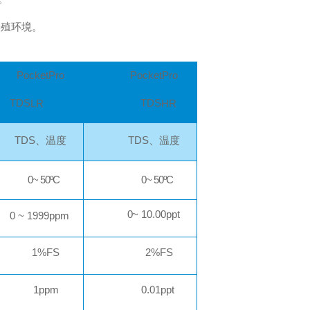
养殖环境。
P
ocketPro
P
ocketPro
T
DS
TDS
LR
H
R
TD
S
、温度
TD
S
、温度
0
~
50ºC
0
~
50ºC
0
~
10.00ppt
0
~
1999pp
m
1%FS
2%
FS
1ppm
0
.01ppt