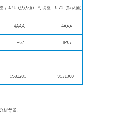
整；
0.71
(默认值)
可调
整；
0.71
(默认值)
4AA
A
4AA
A
IP
6
7
IP
6
7
—
—
9
531200
9
531300
分析背景。