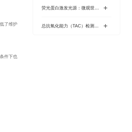
荧光蛋白激发光源：微观世界成像的“色彩魔术师”
降低了维护
总抗氧化能力（TAC）检测方法的发展与电化学分析技术的应用
条件下也