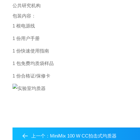
公共研究机构
包装内容：
1 根电源线
1 份用户手册
1 份快速使用指南
1 包免费均质袋样品
1 份合格证/保修卡
上一个：
MiniMix 100 W CC拍击式均质器