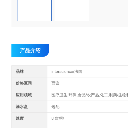
产品介绍
品牌
interscience/法国
价格区间
面议
应用领域
医疗卫生,环保,食品/农产品,化工,制药/生物
滴水盘
选配
速度
8 次/秒