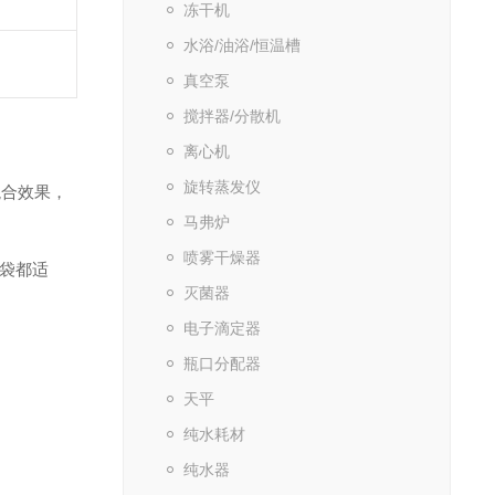
冻干机
水浴/油浴/恒温槽
真空泵
搅拌器/分散机
离心机
旋转蒸发仪
混合效果，
马弗炉
喷雾干燥器
袋都适
灭菌器
电子滴定器
瓶口分配器
天平
纯水耗材
纯水器