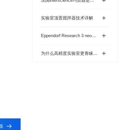
法国interscience均质器是如何保障样品纯净度的？
实验室顶置搅拌器技术详解
Eppendorf Research 3 neo——为精准移液而生的人体工学革新
为什么高精度实验室更青睐 InLab® Science Pro-ISM？
质器