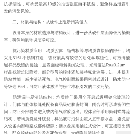
抗撕裂性，可承受最高10级的拍击强度而不破裂，避免样品泄露引
发的污染风险。
二、材质与结构：从硬件上阻断污染侵入
设备本身的材质选择与结构设计，进一步从硬件层面降低污染概
率，确保均质环境洁净可控。
抗污染材质应用：均质腔体、锤击板等与均质袋接触的部件，均
采用316L不锈钢打造，该材质具有较强的耐化学腐蚀性，可抵御酸
碱样品残留的侵蚀，且表面经电解抛光处理，光滑度达Ra≤0.2μm，
样品残渣难以附着。部分型号的腔体还加装特氟龙涂层，进一步提升
防粘性能，减少清洁死角。电气控制面板采用密封式设计，防水防尘
等级达IP54，可防止液体溅洒与粉尘堆积引发的二次污染。
防泄漏与易清洁结构：均质腔门采用全开启式透明钢化玻璃设
计，门体与腔体接缝处配备食品级硅胶密封圈，闭合时可形成密闭空
间，防止外部粉尘进入或内部气溶胶溢出。腔体底部采用倾斜式导流
结构，若均质袋意外破裂，样品液可沿斜面流入底部接水盘，避免渗
入设备内部电路或部件缝隙；接水盘采用抽拉式设计，可直接取出清
洗，配合腔体内部的没有死角造型，大幅降低清洁难度。