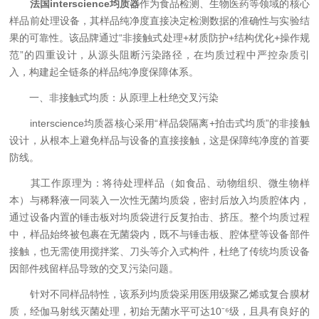
法国interscience均质器
作为食品检测、生物医药等领域的核心
样品前处理设备，其样品纯净度直接决定检测数据的准确性与实验结
果的可靠性。该品牌通过“非接触式处理+材质防护+结构优化+操作规
范”的四重设计，从源头阻断污染路径，在均质过程中严控杂质引
入，构建起全链条的样品纯净度保障体系。
一、非接触式均质：从原理上杜绝交叉污染
interscience均质器核心采用“样品袋隔离+拍击式均质”的非接触
设计，从根本上避免样品与设备的直接接触，这是保障纯净度的首要
防线。
其工作原理为：将待处理样品（如食品、动物组织、微生物样
本）与稀释液一同装入一次性无菌均质袋，密封后放入均质腔体内，
通过设备内置的锤击板对均质袋进行反复拍击、挤压。整个均质过程
中，样品始终被包裹在无菌袋内，既不与锤击板、腔体壁等设备部件
接触，也无需使用搅拌桨、刀头等介入式构件，杜绝了传统均质设备
因部件残留样品导致的交叉污染问题。
针对不同样品特性，该系列均质袋采用医用级聚乙烯或复合膜材
质，经伽马射线灭菌处理，初始无菌水平可达10⁻⁶级，且具有良好的