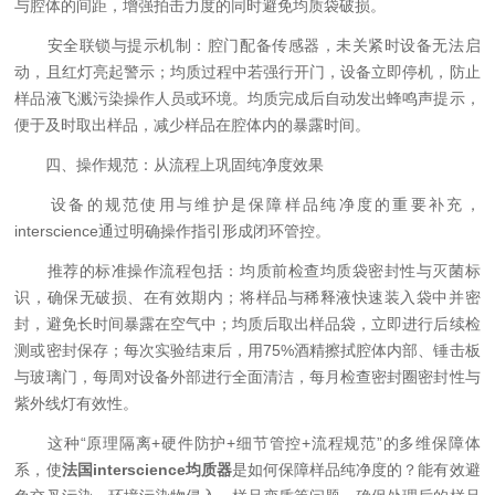
与腔体的间距，增强拍击力度的同时避免均质袋破损。
安全联锁与提示机制：腔门配备传感器，未关紧时设备无法启
动，且红灯亮起警示；均质过程中若强行开门，设备立即停机，防止
样品液飞溅污染操作人员或环境。均质完成后自动发出蜂鸣声提示，
便于及时取出样品，减少样品在腔体内的暴露时间。
四、操作规范：从流程上巩固纯净度效果
设备的规范使用与维护是保障样品纯净度的重要补充，
interscience通过明确操作指引形成闭环管控。
推荐的标准操作流程包括：均质前检查均质袋密封性与灭菌标
识，确保无破损、在有效期内；将样品与稀释液快速装入袋中并密
封，避免长时间暴露在空气中；均质后取出样品袋，立即进行后续检
测或密封保存；每次实验结束后，用75%酒精擦拭腔体内部、锤击板
与玻璃门，每周对设备外部进行全面清洁，每月检查密封圈密封性与
紫外线灯有效性。
这种“原理隔离+硬件防护+细节管控+流程规范”的多维保障体
系，使
法国interscience均质器
是如何保障样品纯净度的？能有效避