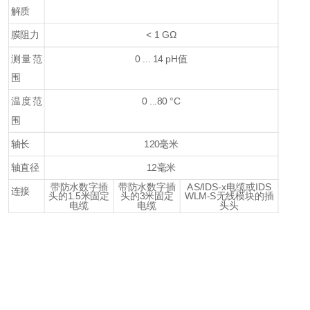
解质
膜阻力
< 1 GΩ
测量范
0 ... 14 pH值
围
温度范
0 ...80 °C
围
轴长
120毫米
轴直径
12毫米
带防水数字插
带防水数字插
AS/IDS-x电缆或IDS
连接
头的1.5米固定
头的3米固定
WLM-S无线模块的插
电缆
电缆
头头