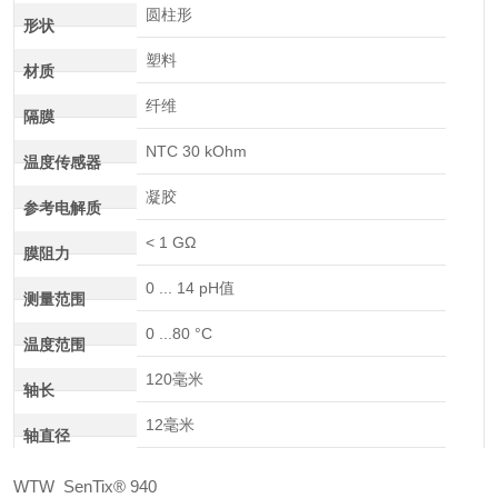
圆柱形
形状
塑料
材质
纤维
隔膜
NTC 30 kOhm
温度传感器
凝胶
参考电解质
< 1 GΩ
膜阻力
0 ... 14 pH值
测量范围
0 ...80 °C
温度范围
120毫米
轴长
12毫米
轴直径
WTW SenTix® 940