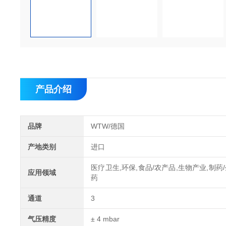
产品介绍
品牌
WTW/德国
产地类别
进口
医疗卫生,环保,食品/农产品,生物产业,制药
应用领域
药
通道
3
气压精度
± 4 mbar