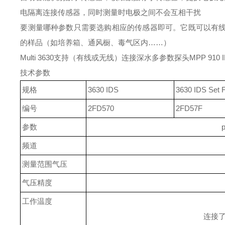
电隔离连接传感器，同时测量时电极之间不会互相干扰
要测量哪种参数只需要选购相应的传感器即可。它既可以有
的样品（如培养箱、通风橱、毒气区内……）
Multi 3630支持（有线或无线）连接深水多参数探头MPP 910 
技术参数
规格
3630 IDS
3630 IDS Set 
编号
2FD570
2FD57F
参数
频道
测量范围气压
气压精度
工作温度
连接了