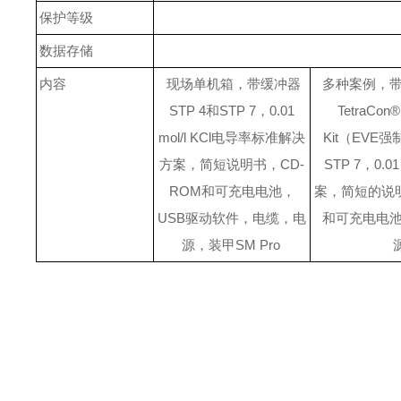
保护等级
数据存储
内容
现场单机箱，带缓冲器
多
种
案例，带I
STP 4和STP 7，0.01
TetraCon
mol/l KCl电导率标准解决
Kit（EVE
方案，简短说明书，CD-
STP 7，0.0
ROM和可充电电池，
案，简短的说明
USB驱动软件，电缆，电
和可充电电池
源，装甲SM Pro