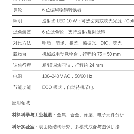
鼻轮
6 位编码物镜转换器
照明
透射光 LED 10 W；可选卤素或荧光光源（Colib
滤色装置
6 位滤色轮，支持透射/反射滤镜
对比方法
明场、暗场、相差、偏振光、DIC、荧光
载物台
机械或电动载物台，行程约 75 × 50 mm
调焦行程
粗/细调焦同轴，行程约 24 mm
电源
100–240 V AC，50/60 Hz
节能功能
ECO 模式，自动待机节电
应用领域
材料科学与工业检测
：金属、合金、涂层、电子元件分析
科研实验室
：表面微结构研究、多模式成像与图像拼接