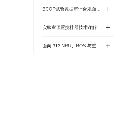
BCOP试验数据审计合规面临红线：探讨新型牛角膜混浊度仪的技术升级
实验室顶置搅拌器技术详解
面向 3T3 NRU、ROS 与重组人表皮模型研究的 UV 光暴露系统技术比较