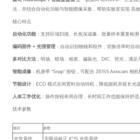
法，并结合自动化功能与智能图像采集，帮助实验室实现 高
核心特点
自动化功能
：支持区域扫描、长焦深成像、批量样本重复检测
编码部件 + 光强管理
：自动识别物镜和组件，切换倍率时自动
多对比方法
：明场、暗场、相差、偏振光、DIC、荧光，满足
智能成像
：机身带 “Snap" 按钮，可配合 ZEISS Axiocam
节能设计
：ECO 模式在闲置时自动待机，降低能耗并延长光
人体工学优化
：操作按钮布局合理，长时间工作也能保持舒适
技术参数
项目
参数
光学系统
无限远校正 IC²S 光学系统