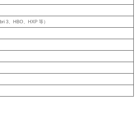
ri 3、HBO、HXP 等）