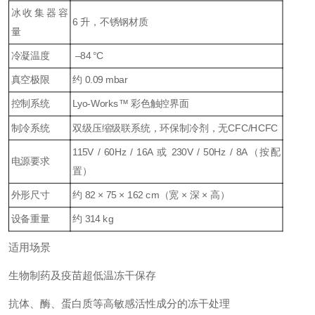
冰收集器容
6 升，不锈钢材质
量
冷凝温度
–84 °C
真空极限
约 0.09 mbar
控制系统
Lyo‑Works™ 彩色触控界面
制冷系统
双级压缩级联系统，环保制冷剂，无CFC/HCFC
115V / 60Hz / 16A 或 230V / 50Hz / 8A（按配
电源要求
置）
外形尺寸
约 82 × 75 × 162 cm（宽 × 深 × 高）
设备重量
约 314 kg
适用场景
生物制药及疫苗超低温冻干保存
抗体、酶、蛋白质等高敏感活性成分的冻干处理