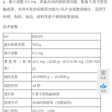
g，最小读数 0.1 mg，具备自动内部校准功能，配备 5 英寸彩色
触摸屏。支持丰富的实验室功能与 GLP 合规数据输出，适用于
科研、制药、食品、材料等多个精密称量领域。
技术参数
项目
参数说明
最大称量范围
510 g
最小读数
0.1 mg
重复性（标准
±0.1 mg（≤220 g）±0.3–0.35 mg（220–510
差）
g）
线性误差
±0.00035 g ～ ±0.0005 g
联系
稳定时间
≤4 秒
顶部
显示屏
5 英寸彩色触摸屏
校准方式
自动内部校准（内置砝码）
接口类型
RS‑232、USB