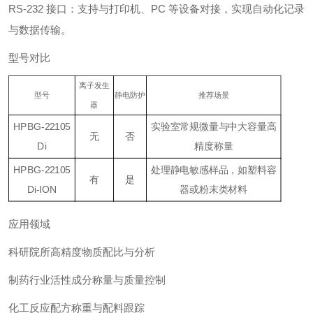
RS‑232 接口：支持与打印机、PC 等设备对接，实现自动化记录
与数据传输。
型号对比
离子发生
型号
静电防护
推荐场景
器
HPBG‑22105
实验室常规微量与中大容量高
无
否
Di
精度称量
HPBG‑22105
处理静电敏感样品，如塑料容
有
是
Di‑ION
器或粉末类材料
应用领域
科研院所高精度物质配比与分析
制药行业活性成分称量与质量控制
化工反应配方称重与配料跟踪