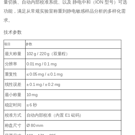
量切换、自动内部校准系统、以及 静电中和（ION 型号）可选
功能，满足从常规实验室称重到静电敏感样品分析的多样化需
求。
技术参数
项目
参数
最大称量
102 g / 220 g（双量程）
分辨率
0.01 mg / 0.1 mg
重复性
≤ 0.05 mg / ≤ 0.1 mg
线性误差
± 0.1 mg / ± 0.2 mg
最小称量
10 mg
稳定时间
≤ 6 秒
校准方式
自动内部校准（内置 E1 砝码）
称盘尺寸
Ø 80 mm