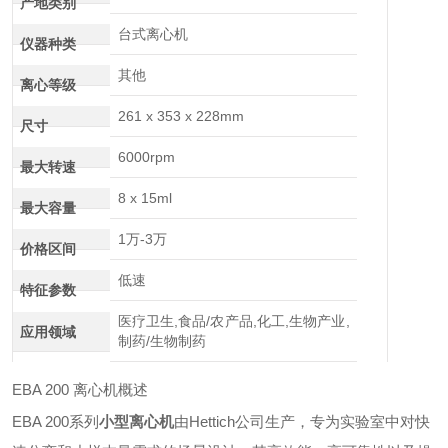
产地类别
台式离心机
仪器种类
其他
离心等级
261 x 353 x 228mm
尺寸
6000rpm
最大转速
8 x 15ml
最大容量
1万-3万
价格区间
低速
特征参数
医疗卫生,食品/农产品,化工,生物产业,
应用领域
制药/生物制药
EBA 200 离心机概述
EBA 200系列
小型离心机
由Hettich公司生产，专为实验室中对快