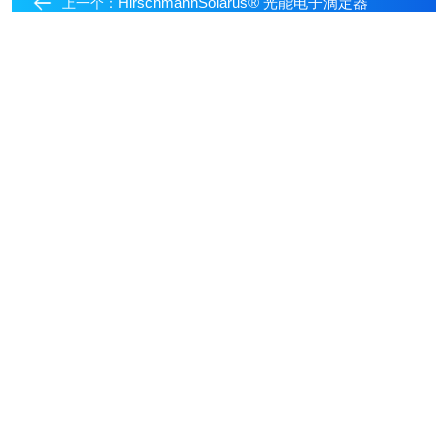
HirschmannSolarus® 光能电子滴定器
上一个：
返回列表
HIRSCHMANNrotarus® standard 50 蠕动泵分液器
下一个：
在线留言
ONLINE MESSAGE