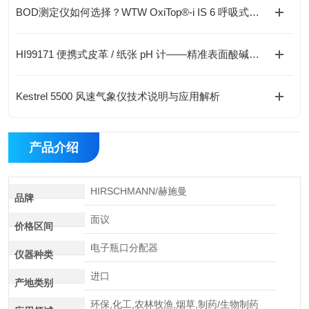
BOD测定仪如何选择？WTW OxiTop®-i IS 6 呼吸式BOD测量系统解析
HI99171 便携式皮革 / 纸张 pH 计——精准表面酸碱测量解决方案
Kestrel 5500 风速气象仪技术说明与应用解析
产品介绍
HIRSCHMANN/赫施曼
品牌
面议
价格区间
电子瓶口分配器
仪器种类
进口
产地类别
环保,化工,农林牧渔,烟草,制药/生物制药