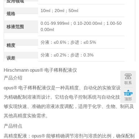
应用领域
10ml；20ml；50ml
规格
0.01-99.999ml；0.10-200.00ml；1.00-50
移液范围
0.00ml
分液：≤0.6%；步进：≤0.5%
精度
分液：≤0.2%；步进：0.3%
误差
Hirschmann opus® 电子稀释配液仪
产品介绍
联系
opus® 电子稀释配液仪是一种高精度、自动化的实验室设备，专
为精确配制溶液而设计。它结合电子控制系统与自动化技术，能
顶部
够实现快速、准确的溶液浓度调配，适用于化学、生物、制药及
其他高精度实验需求。
产品特点
高精度配液：opus® 能够精确调节溶剂与溶质的比例，确保配制