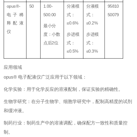
opus®-
50
1.00-
分液模
分液模
95810
电子稀
500.00
式：
式：
50079
释配液
≤0.6%
≤0.2%
最小分
仪
度：小数
步进模
步进模
点后2位
式：
式：
≤0.5%
≤0.3%
应用领域
opus® 电子配液仪广泛应用于以下领域：
化学实验：用于化学反应的溶液配制，保证实验的精确性。
生物学研究：在分子生物学、细胞学研究中，配制高精度的试剂
和缓冲液。
制药行业：制药生产中的溶液调配，确保配方一致性和质量控
制。