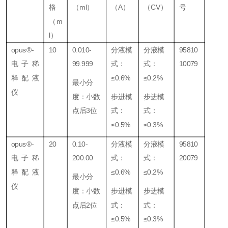
格
（ml）
（A）
（CV）
号
（m
l）
opus®-
10
0.010-
分液模
分液模
95810
电子稀
99.999
式：
式：
10079
释配液
≤0.6%
≤0.2%
最小分
仪
度：小数
步进模
步进模
点后3位
式：
式：
≤0.5%
≤0.3%
opus®-
20
0.10-
分液模
分液模
95810
电子稀
200.00
式：
式：
20079
释配液
≤0.6%
≤0.2%
最小分
仪
度：小数
步进模
步进模
点后2位
式：
式：
≤0.5%
≤0.3%