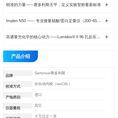
精准的力量——赛多利斯天平，定义实验室称量新标准
Implen N50 —— 专业微量核酸/蛋白定量仪（200–650 nm 全光谱）
高通量光化学的核心动力——Lumidox® II 96 孔反应平台为何如此受欢迎？
产品介绍
Sartorius/赛多利斯
品牌
全自动内校（isoCAL）
校准方式
进口
产地类别
其它
仪器量程
十万分之一克