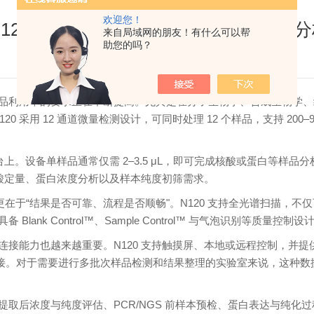
欢迎您！
® N120：12通道微量分光检测助力核酸与蛋白
来自局域网的朋友！有什么可以帮
助您的吗？
品利用率的要求正在不断提高。尤其是在分子生物学、合成生物学、
 N120 采用 12 通道微量检测设计，可同时处理 12 个样品，支持 200
单样品通常仅需 2–3.5 μL，即可完成核酸或蛋白等样品分析。N120 对
见的核酸定量、蛋白浓度分析以及样本纯度初筛需求。
更在于“结果是否可靠、流程是否顺畅"。N120 支持全光谱扫描，
ank Control™、Sample Control™ 与气泡识别等质
越来越重要。N120 支持触摸屏、本地或远程控制，并提供 Wi-Fi、
流程衔接。对于需要进行多批次样品检测和结果整理的实验室来说，这
20 适用于核酸提取后浓度与纯度评估、PCR/NGS 前样本预检、蛋白表