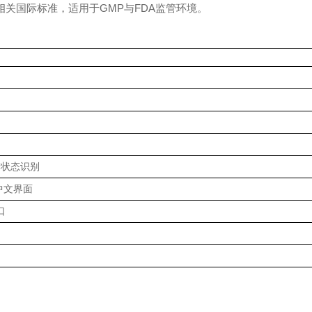
物检测相关国际标准，适用于GMP与FDA监管环境。
缘状态识别
持中文界面
接口