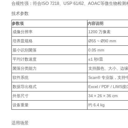
合规性强：符合ISO 7218、USP 61/62、AOAC等微生
技术参数
参数项
内容说明
成像分辨率
1200 万像素
培养皿规格
Ø55 ~ Ø90 mm
最小识别菌落
0.05 mm
平均计数速度
≤1 秒/皿
菌落分类能力
支持颜色、大小、边
软件系统
Scan® 专业版，支
数据导出格式
Excel / PDF / LIMS
外形尺寸
34 × 26 × 36 cm
设备重量
约 6.4 kg
适用场景